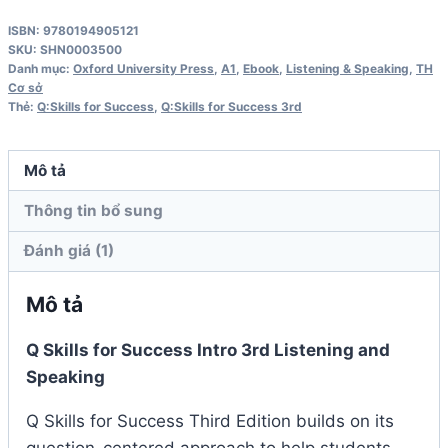
for
ISBN: 9780194905121
Success
SKU:
SHN0003500
Intro
Danh mục:
Oxford University Press
,
A1
,
Ebook
,
Listening & Speaking
,
TH
Cơ sở
3rd
Thẻ:
Q:Skills for Success
,
Q:Skills for Success 3rd
Edition
Listening
Mô tả
and
Speaking
Thông tin bổ sung
Student
Đánh giá (1)
Book
số
Mô tả
lượng
Q Skills for Success Intro 3rd Listening and
Speaking
Q Skills for Success Third Edition builds on its