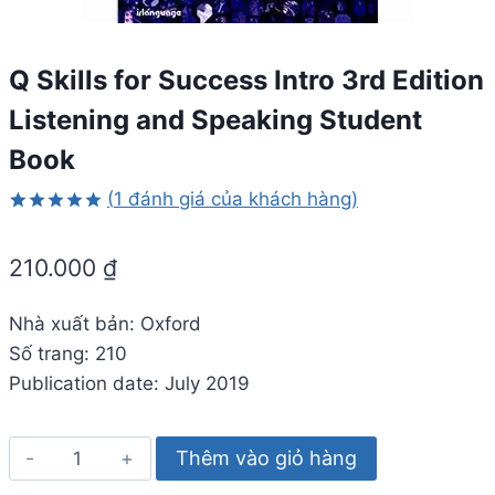
Q Skills for Success Intro 3rd Edition
Listening and Speaking Student
Book
(
1
đánh giá của khách hàng)
5.00
1
trên
5 dựa trên
210.000
₫
đánh giá
Nhà xuất bản: Oxford
Số trang: 210
Publication date: July 2019
Q
Thêm vào giỏ hàng
Skills