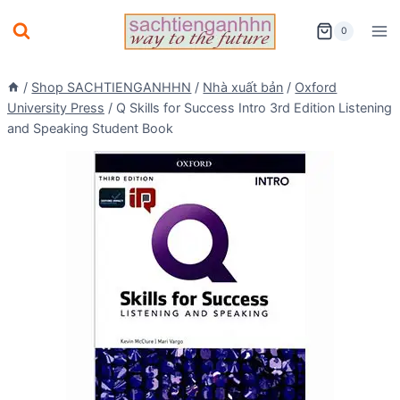
Skip
0
to
content
/
Shop SACHTIENGANHHN
/
Nhà xuất bản
/
Oxford
University Press
/
Q Skills for Success Intro 3rd Edition Listening
and Speaking Student Book