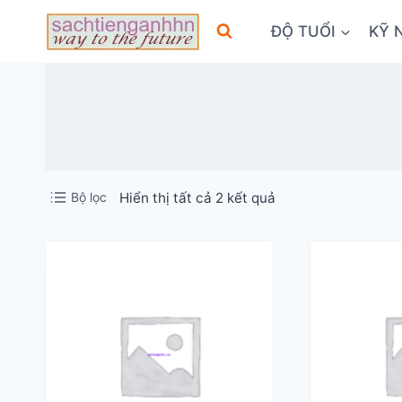
Skip
ĐỘ TUỔI
KỸ 
to
content
Đã
Bộ lọc
Hiển thị tất cả 2 kết quả
sắp
xếp
theo
mới
nhất