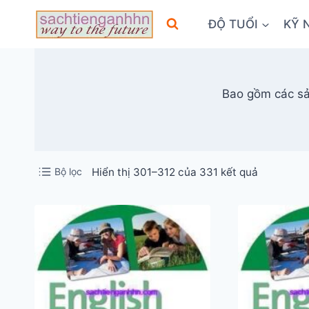
Skip
ĐỘ TUỔI
KỸ 
to
content
Bao gồm các sả
Đã
Bộ lọc
Hiển thị 301–312 của 331 kết quả
sắp
xếp
theo
mới
nhất