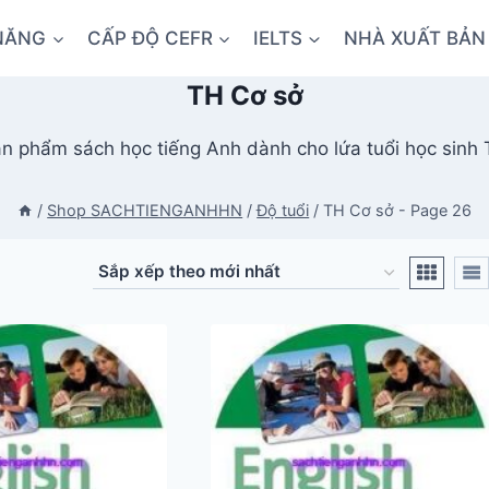
NĂNG
CẤP ĐỘ CEFR
IELTS
NHÀ XUẤT BẢN
TH Cơ sở
n phẩm sách học tiếng Anh dành cho lứa tuổi học sinh 
/
Shop SACHTIENGANHHN
/
Độ tuổi
/
TH Cơ sở
- Page 26