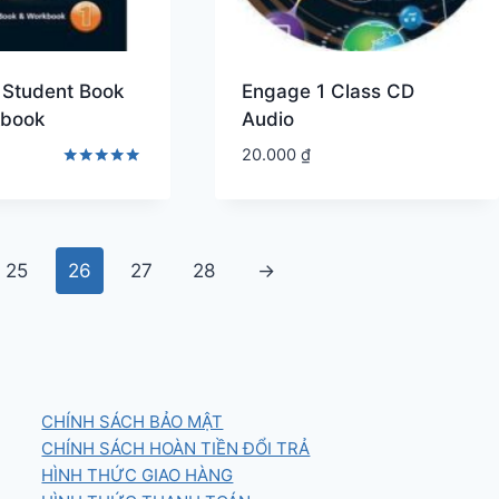
 Student Book
Engage 1 Class CD
kbook
Audio
20.000
₫
Được xếp
hạng
5.00
5 sao
25
26
27
28
→
CHÍNH SÁCH BẢO MẬT
CHÍNH SÁCH HOÀN TIỀN ĐỔI TRẢ
HÌNH THỨC GIAO HÀNG