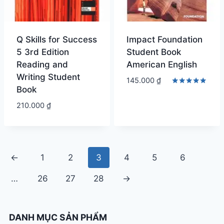
Q Skills for Success
Impact Foundation
5 3rd Edition
Student Book
Reading and
American English
Writing Student
145.000
₫
Book
Được xếp
hạng
210.000
₫
5.00
5 sao
←
1
2
3
4
5
6
…
26
27
28
→
DANH MỤC SẢN PHẨM