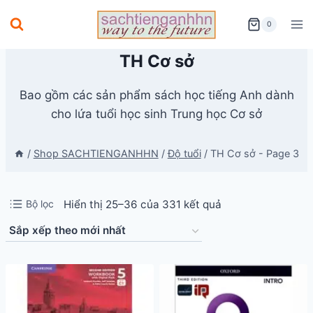
Skip
0
to
content
TH Cơ sở
Bao gồm các sản phẩm sách học tiếng Anh dành
cho lứa tuổi học sinh Trung học Cơ sở
/
Shop SACHTIENGANHHN
/
Độ tuổi
/
TH Cơ sở
- Page 3
Đã
Bộ lọc
Hiển thị 25–36 của 331 kết quả
sắp
xếp
theo
mới
nhất