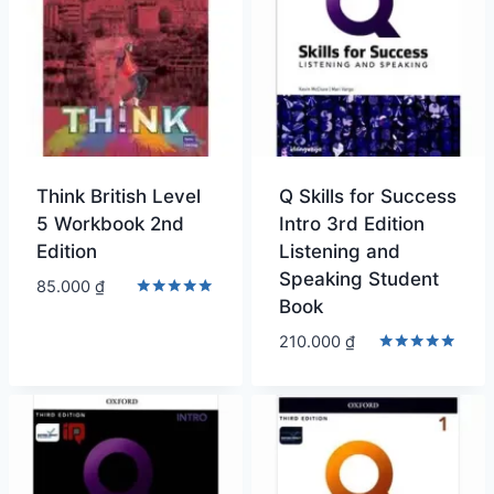
Think British Level
Q Skills for Success
5 Workbook 2nd
Intro 3rd Edition
Edition
Listening and
Speaking Student
85.000
₫
Book
Được xếp
hạng
210.000
₫
5.00
5 sao
Được xếp
hạng
5.00
5 sao